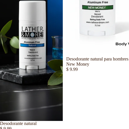
Body
Agotado
Desodorante natural para hombres
New Money
$ 9.99
Desodorante natural
$ 9.99