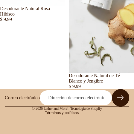
Agotado
Desodorante Natural Rosa
Hibisco
$ 9.99
Ecz
Política de reembolso
Política de privacidad
Desodorante Natural de Té
Términos del servicio
Blanco y Jengibre
Política de envío
$ 9.99
Información de contacto
Correo electrónico
Aviso legal
© 2026
Lather and More!
,
Tecnología de Shopify
Términos y políticas