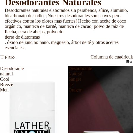
Desodorantes Naturales
Desodorantes naturales elaborados sin parabenos, sílice, aluminio,
bicarbonato de sodio. ¡Nuestros desodorantes son suaves pero
efectivos contra los olores más fuertes! Hecho con aceite de coco
orgánico, manteca de karité, manteca de cacao, polvo de raíz de
flecha, cera de abejas, polvo de
tierra de diatomeas
, óxido de zinc no nano, magnesio, árbol de té y otros aceites
esenciales.
Columna de cuadrícul
Filtro
Ba
Desodorante
Desodorante
natural
Natural
Cool
Sangre
Breeze
de
Men
Dragón