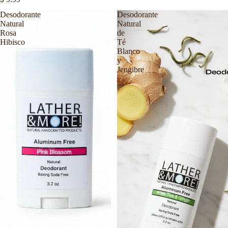
Desodorante
Desodorante
Natural
Natural
Rosa
de
Hibisco
Té
Blanco
y
Jengibre
Deod