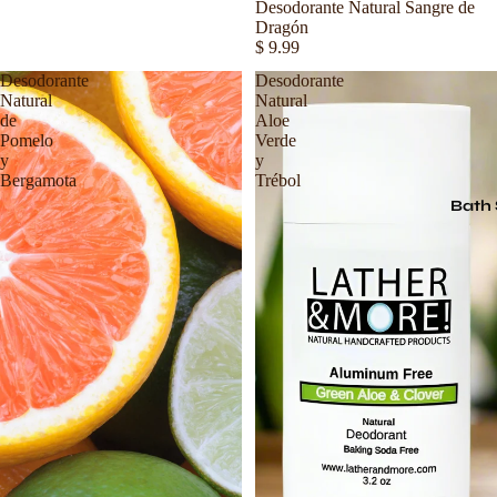
Agotado
Desodorante Natural Sangre de
Dragón
$ 9.99
Desodorante
Desodorante
Natural
Natural
de
Aloe
Pomelo
Verde
y
y
Bergamota
Trébol
Bath 